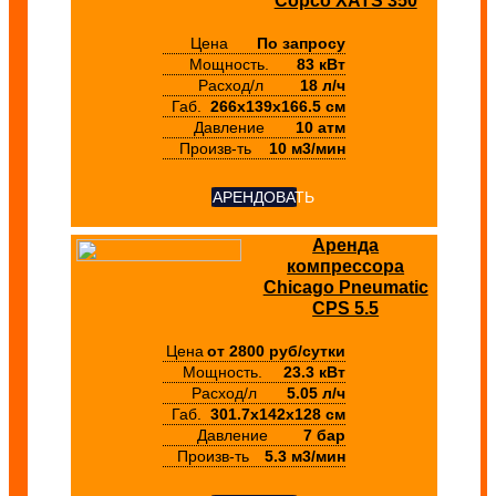
Copco XATS 350
Цена
По запросу
Мощность.
83 кВт
Расход/л
18 л/ч
Габ.
266х139х166.5 см
Давление
10 атм
Произв-ть
10 м3/мин
АРЕНДОВАТЬ
Аренда
компрессора
Chicago Pneumatic
CPS 5.5
Цена
от 2800 руб/сутки
Мощность.
23.3 кВт
Расход/л
5.05 л/ч
Габ.
301.7х142х128 см
Давление
7 бар
Произв-ть
5.3 м3/мин