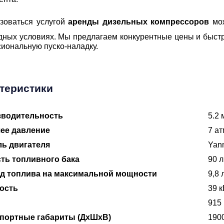
зоваться услугой
аренды дизельных компрессоров
мож
дных условиях. Мы предлагаем конкурентные цены и быстр
иональную пуско-наладку.
теристики
зводительность
5.2 
ее давление
7 а
ь двигателя
Yan
ть топливного бака
90 л
д топлива на максимальной мощности
9,8 
ость
39 к
915 
портные габариты (ДхШхВ)
190