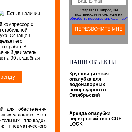
Отправляя запрос, Вы
Есть в наличии
подтверждаете согласие на
обработку персональных данных*
 компрессор с
 стабильной
духа. Оснащен
делает его
ых работ. В
ичный двигатель
к на 90 л, удобная
НАШИ ОБЪЕКТЫ
Крупно-щитовая
аренду
опалубка для
водонапорных
резервуаров в г.
Октябрьский
ый для обеспечения
Аренда опалубки
зных условиях. Этот
перекрытий типа CUP-
ительных площадок,
LOCK
ия пневматического