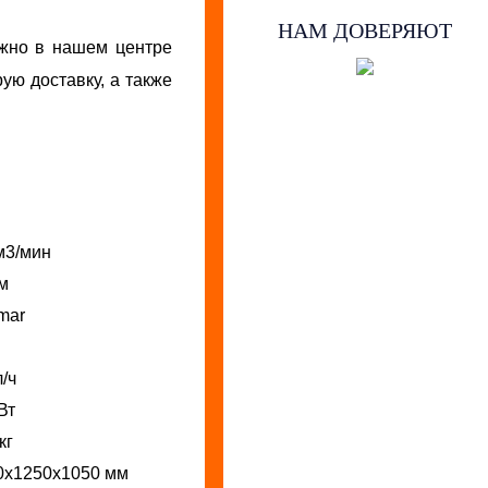
НАМ ДОВЕРЯЮТ
но в нашем центре
ую доставку, а также
м3/мин
тм
mar
л/ч
Вт
кг
0х1250х1050 мм