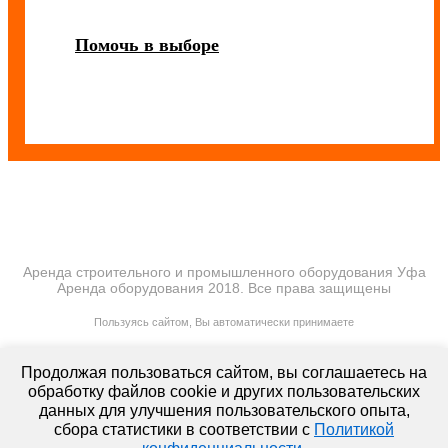
Помочь в выборе
Аренда строительного и промышленного оборудования Уфа
Аренда оборудования 2018. Все права защищены
ПОЛИТИКА КОНФИДЕНЦИАЛЬНОСТИ
Пользуясь сайтом, Вы автоматически принимаете
ПРАВИЛА ПЕРЕДАЧИ И ОБРАБОТКИ ПЕРСОНАЛЬНЫХ ДАННЫХ
lt-rent.ru
Продолжая пользоваться сайтом, вы соглашаетесь на
Аренда оборудования
обработку файлов cookie и других пользовательских
данных для улучшения пользовательского опыта,
сбора статистики в соответствии с
Политикой